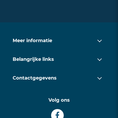
Meer informatie
Over ons
Belangrijke links
Werkwijze
Over ons
Trainingen
Contactgegevens
Werkwijze
Contact
085 1128171
Trainingen
Volg ons
info@examentrainingfriesland.com
Contact