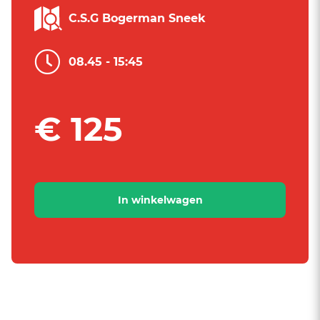
C.S.G Bogerman Sneek
08.45 - 15:45
€ 125
In winkelwagen