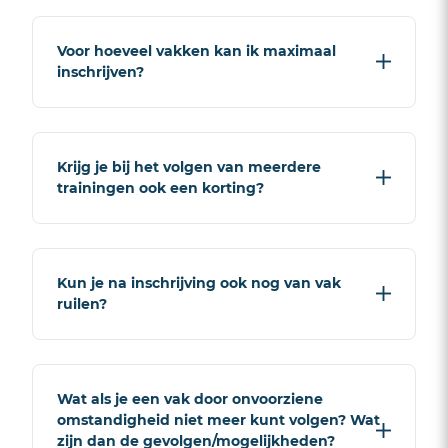
mits daar het vak wordt
Je kunt je dan aanmelden op een
aangeboden.
Voor hoeveel vakken kan ik maximaal
andere datum en vaak op een
inschrijven?
andere locatie.
Er is geen maximum. De meeste
Krijg je bij het volgen van meerdere
kandidaten schrijven voor
trainingen ook een korting?
gemiddeld twee tot drie vakken in.
Je kunt ook na de training nog weer
inschrijven voor een vak.
Nee helaas niet. De prijs staat vast
Kun je na inschrijving ook nog van vak
tenzij je van JOUW SCHOOL een
ruilen?
speciale voucher hebt ontvangen.
Deze is strikt persoonlijk.
Dit is eventueel mogelijk, maar
Wat als je een vak door onvoorziene
alleen als er plaats is bij een ander
omstandigheid niet meer kunt volgen? Wat
vak. In dat geval mail of bel je ons;
zijn dan de gevolgen/mogelijkheden?