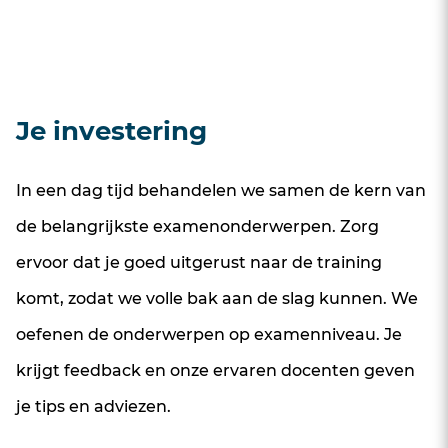
Pauze
Pauze
Pauze
11:00-11:15
11:00-11:15
11:00-11:15
Blok 2
Blok 2
Blok 2
11:15-13:15
11.15-13.15
11:15-13:15
Je investering
Pauze
Pauze
Pauze
13:15-13:45
13.15-13.45
13.15-13.45
In een dag tijd behandelen we samen de kern van
de belangrijkste examenonderwerpen. Zorg
Blok 3
Blok 3
Blok 3
13:45-15:45
13.45-15.30
13.45-15.30
ervoor dat je goed uitgerust naar de training
komt, zodat we volle bak aan de slag kunnen. We
Pauze
Pauze
15.30-15.45
15.30-15.45
oefenen de onderwerpen op examenniveau. Je
krijgt feedback en onze ervaren docenten geven
Blok 4
Blok 4
15.45-17.15
15.45-17.15
je tips en adviezen.