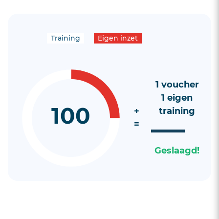
Training
Eigen inzet
1 voucher
1 eigen
100
+
training
=
Geslaagd!