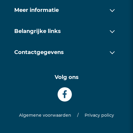
raden.
Meer informatie
Over ons
Belangrijke links
Werkwijze
Over ons
Trainingen
Contactgegevens
Werkwijze
Contact
085 1128171
Trainingen
Volg ons
info@examentrainingfriesland.com
Contact
Algemene voorwaarden
/
Privacy policy