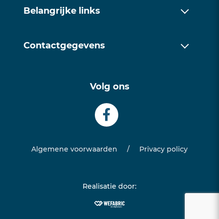
Over ons
Belangrijke links
Werkwijze
Over ons
Trainingen
Contactgegevens
Werkwijze
Contact
085 1128171
Trainingen
Volg ons
info@examentrainingfriesland.com
Contact
Algemene voorwaarden
/
Privacy policy
Realisatie door: