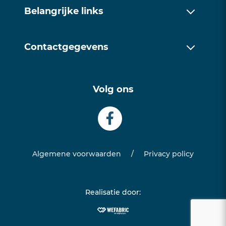
Over ons
Belangrijke links
Werkwijze
Over ons
Trainingen
Contactgegevens
Werkwijze
Contact
085 1128171
Trainingen
Volg ons
info@examentrainingfriesland.com
Contact
Algemene voorwaarden
/
Privacy policy
Realisatie door: