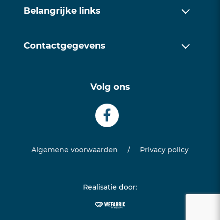
Over ons
Belangrijke links
Werkwijze
Over ons
Trainingen
Contactgegevens
Werkwijze
Contact
085 1128171
Trainingen
Volg ons
info@examentrainingfriesland.com
Contact
Algemene voorwaarden
/
Privacy policy
Realisatie door: