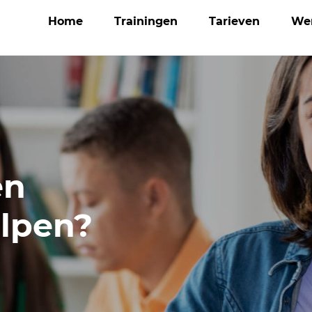
Home
Trainingen
Tarieven
We
en
elpen?