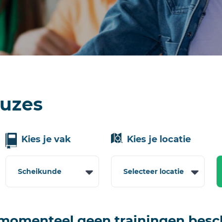
euzes
Kies je vak
Kies je locatie
 momenteel geen trainingen besc