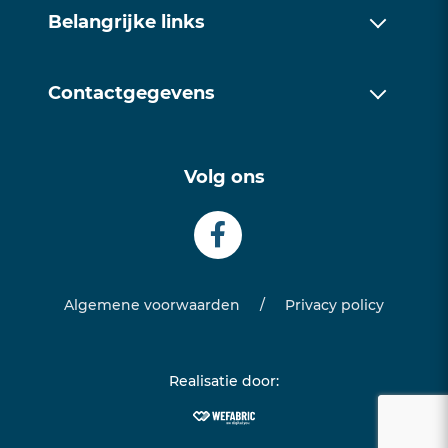
Over ons
Belangrijke links
Werkwijze
Over ons
Trainingen
Contactgegevens
Werkwijze
Contact
085 1128171
Trainingen
Volg ons
info@examentrainingfriesland.com
Contact
Algemene voorwaarden
/
Privacy policy
Realisatie door: