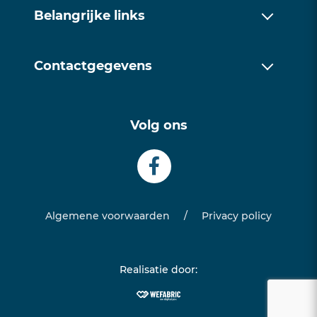
Over ons
Belangrijke links
Werkwijze
Over ons
Trainingen
Contactgegevens
Werkwijze
Contact
085 1128171
Trainingen
Volg ons
info@examentrainingfriesland.com
Contact
Algemene voorwaarden
/
Privacy policy
Realisatie door: