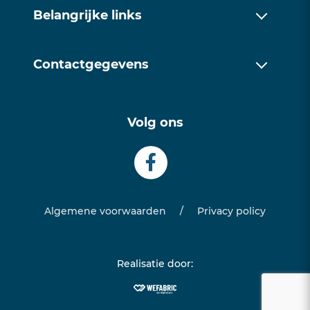
Over ons
Belangrijke links
Werkwijze
Over ons
Trainingen
Contactgegevens
Werkwijze
Contact
085 1128171
Trainingen
Volg ons
info@examentrainingfriesland.com
Contact
Algemene voorwaarden
/
Privacy policy
Realisatie door: